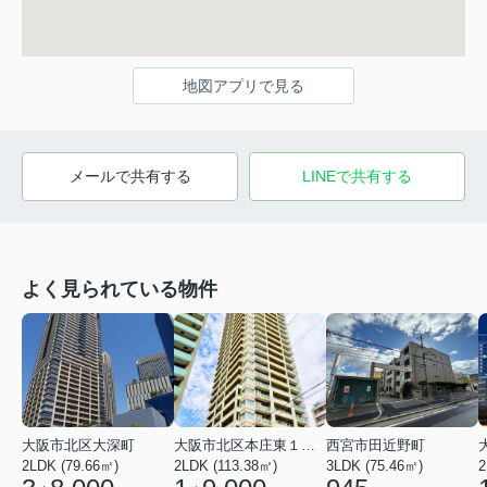
地図アプリで見る
メールで共有する
LINEで共有する
よく見られている物件
大阪市北区大深町
大阪市北区本庄東１丁目
西宮市田近野町
2LDK (79.66㎡)
2LDK (113.38㎡)
3LDK (75.46㎡)
2