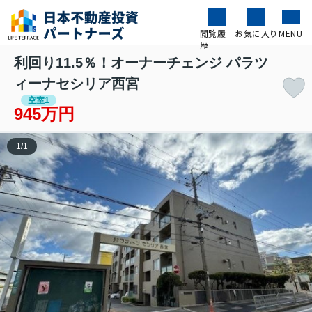
閲覧履
お気に入り
MENU
歴
利回り11.5％！オーナーチェンジ パラツ
ィーナセシリア西宮
空室1
945万円
1
/
1