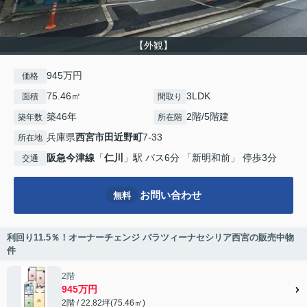
【外観】
945万円
価格
75.46㎡
3LDK
面積
間取り
築46年
2階/5階建
築年数
所在階
兵庫県
西宮市
田近野町
7-33
所在地
阪急今津線
「
仁川
」駅 バス6分 「新明和前」 停歩3分
交通
お問い合わせ
無料
利回り11.5％！オーナーチェンジ パラツィーナセシリア西宮の販売中物
件
2階
945万円
2階 / 22.82坪(75.46㎡)