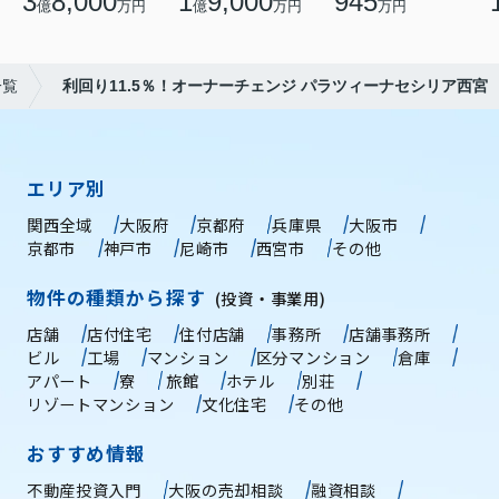
3
8,000
1
9,000
945
億
万円
億
万円
万円
一覧
利回り11.5％！オーナーチェンジ パラツィーナセシリア西宮
エリア別
関西全域
大阪府
京都府
兵庫県
大阪市
京都市
神戸市
尼崎市
西宮市
その他
物件の種類から探す
(投資・事業用)
店舗
店付住宅
住付店舗
事務所
店舗事務所
ビル
工場
マンション
区分マンション
倉庫
アパート
寮
旅館
ホテル
別荘
リゾートマンション
文化住宅
その他
おすすめ情報
不動産投資入門
大阪の売却相談
融資相談