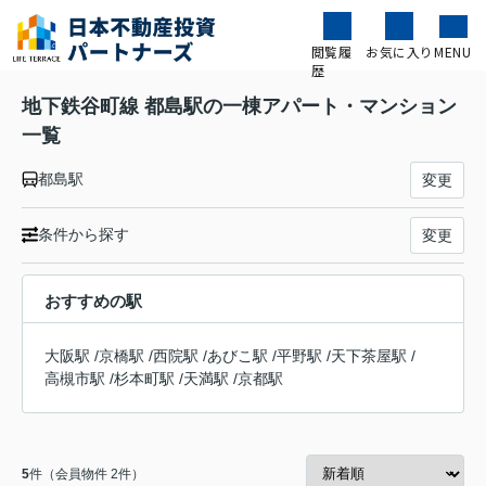
閲覧履
お気に入り
MENU
歴
地下鉄谷町線 都島駅の一棟アパート・マンション
一覧
都島駅
変更
条件から探す
変更
おすすめの駅
大阪駅
/
京橋駅
/
西院駅
/
あびこ駅
/
平野駅
/
天下茶屋駅
/
高槻市駅
/
杉本町駅
/
天満駅
/
京都駅
5
件（会員物件 2件）