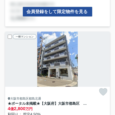
会員登録をして限定物件を見る
一棟マンション
大阪市都島区都島北通
★ポータル未掲載★【大阪府】大阪市都島区 1棟収益売りマンション 「都島駅」徒歩４分！ クレスト都島
4
2,800
億
万円
利回り： 想定4.50%