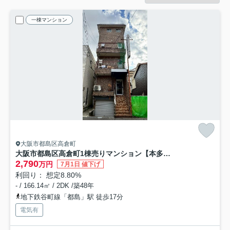
一棟マンション
大阪市都島区高倉町
大阪市都島区高倉町1棟売りマンション【本多マンション】
2,790
万円
7月1日 値下げ
利回り： 想定8.80%
- / 166.14㎡ / 2DK /築48年
地下鉄谷町線「都島」駅 徒歩17分
電気有