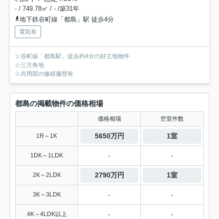
- / 749.78㎡ / - /築31年
地下鉄谷町線「都島」駅 徒歩4分
電気有
☆谷町線「都島駅」徒歩約4分の好立地物件
☆三方角地
☆共用部の修繕履歴有
都島の掲載物件の価格相場
価格相場
空室件数
5650万円
1室
1R～1K
-
-
1DK～1LDK
2790万円
1室
2K～2LDK
-
-
3K～3LDK
-
-
4K～4LDK以上