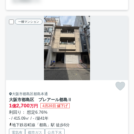
一棟マンション
大阪市都島区都島本通
大阪市都島区 プレアール都島Ⅱ
1
2,700
億
万円
4月20日 値下げ
利回り： 想定6.76%
- / 415.09㎡ / - /築41年
地下鉄谷町線「都島」駅 徒歩6分
電気有
都市ガス
公共下水