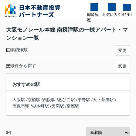
閲覧履
お気に入り
MENU
歴
大阪モノレール本線 南摂津駅の一棟アパート・マ
ンション一覧
南摂津駅
変更
条件から探す
変更
おすすめの駅
大阪駅
/
京橋駅
/
西院駅
/
あびこ駅
/
平野駅
/
天下茶屋駅
/
高槻市駅
/
杉本町駅
/
天満駅
/
京都駅
3
件