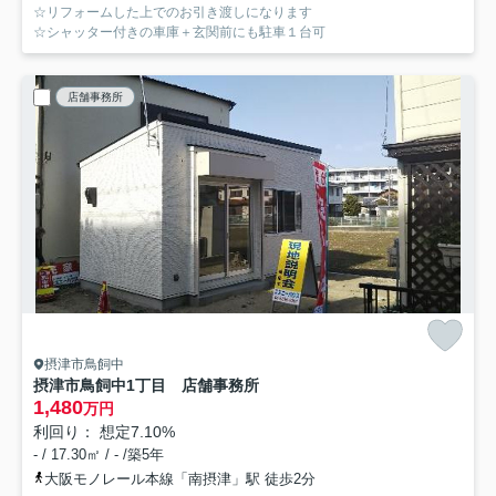
☆リフォームした上でのお引き渡しになります
☆シャッター付きの車庫＋玄関前にも駐車１台可
店舗事務所
摂津市鳥飼中
摂津市鳥飼中1丁目 店舗事務所
1,480
万円
利回り： 想定7.10%
- / 17.30㎡ / - /築5年
大阪モノレール本線「南摂津」駅 徒歩2分