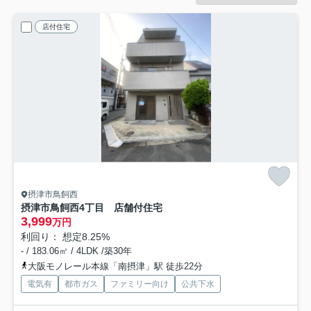
店付住宅
摂津市鳥飼西
摂津市鳥飼西4丁目 店舗付住宅
3,999
万円
利回り： 想定8.25%
- / 183.06㎡ / 4LDK /築30年
大阪モノレール本線「南摂津」駅 徒歩22分
電気有
都市ガス
ファミリー向け
公共下水