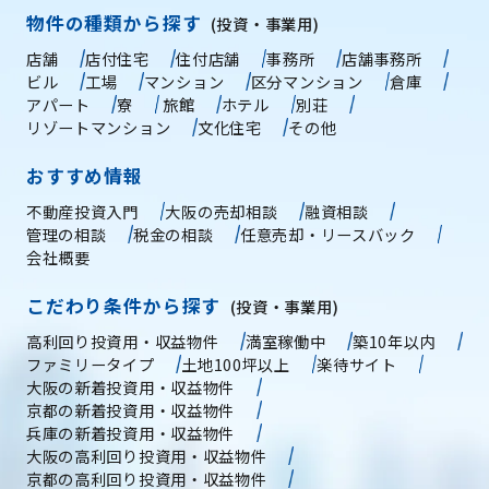
物件の種類から探す
(投資・事業用)
店舗
店付住宅
住付店舗
事務所
店舗事務所
ビル
工場
マンション
区分マンション
倉庫
アパート
寮
旅館
ホテル
別荘
リゾートマンション
文化住宅
その他
おすすめ情報
不動産投資入門
大阪の売却相談
融資相談
管理の相談
税金の相談
任意売却・リースバック
会社概要
こだわり条件から探す
(投資・事業用)
高利回り投資用・収益物件
満室稼働中
築10年以内
ファミリータイプ
土地100坪以上
楽待サイト
大阪の新着投資用・収益物件
京都の新着投資用・収益物件
兵庫の新着投資用・収益物件
大阪の高利回り投資用・収益物件
京都の高利回り投資用・収益物件