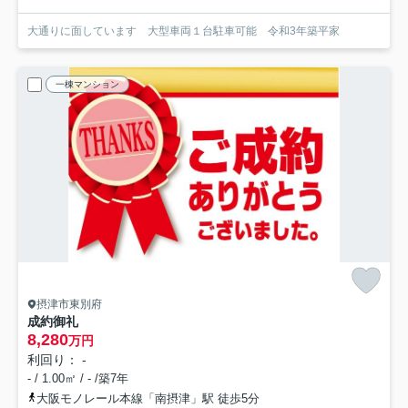
大通りに面しています 大型車両１台駐車可能 令和3年築平家
一棟マンション
摂津市東別府
成約御礼
8,280
万円
利回り： -
- / 1.00㎡ / - /築7年
大阪モノレール本線「南摂津」駅 徒歩5分