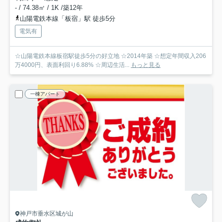
- / 74.38㎡ / 1K /築12年
山陽電鉄本線「板宿」駅 徒歩5分
電気有
☆山陽電鉄本線板宿駅徒歩5分の好立地 ☆2014年築 ☆想定年間収入206
万4000円、表面利回り6.88% ☆周辺生活...
もっと見る
一棟アパート
神戸市垂水区城が山