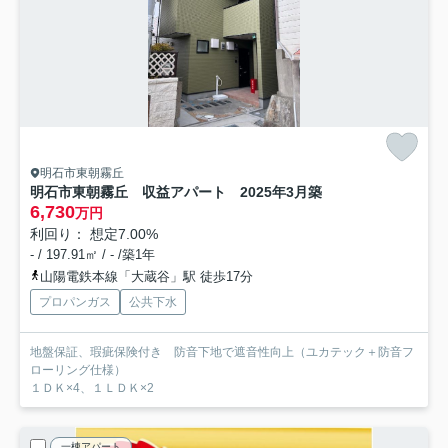
明石市東朝霧丘
明石市東朝霧丘 収益アパート 2025年3月築
6,730
万円
利回り： 想定7.00%
- / 197.91㎡ / - /築1年
山陽電鉄本線「大蔵谷」駅 徒歩17分
プロパンガス
公共下水
地盤保証、瑕疵保険付き 防音下地で遮音性向上（ユカテック＋防音フ
ローリング仕様）
１ＤＫ×4、１ＬＤＫ×2
一棟アパート