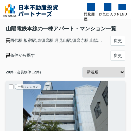
閲覧履
お気に入り
MENU
歴
山陽電鉄本線の一棟アパート・マンション一覧
西代駅,板宿駅,東須磨駅,月見山駅,須磨寺駅,山陽須磨駅,須磨浦公園駅,山陽塩屋駅,滝の茶屋駅,東垂水駅,山陽垂水駅,霞ヶ丘駅,舞子公園駅,西舞子駅,大蔵谷駅,人丸前駅,明石駅,西新町駅,林崎松江海岸駅,藤江駅,中八木駅,江井ヶ島駅,西江井ヶ島駅,山陽魚住駅,東二見駅,西二見駅,播磨町駅,別府駅,浜の宮駅,尾上の松駅,高砂駅,荒井駅,伊保駅,山陽曽根駅,大塩駅,的形駅,八家駅,白浜の宮駅,妻鹿駅,飾磨駅,亀山駅,手柄駅,姫路駅
変更
条件から探す
変更
28
件（会員物件 12件）
一棟マンション