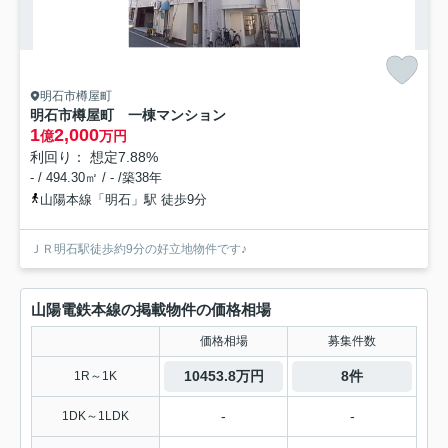
明石市樽屋町
明石市樽屋町 一棟マンション
1
2,000
億
万円
利回り： 想定7.88%
- / 494.30㎡ / - /築38年
山陽本線「明石」駅 徒歩9分
ＪＲ明石駅徒歩約9分の好立地物件です♪
山陽電鉄本線の掲載物件の価格相場
価格相場
募集件数
10453.8万円
8件
1R～1K
-
-
1DK～1LDK