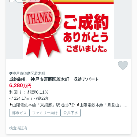
神戸市須磨区若木町
成約御礼 神戸市須磨区若木町 収益アパート
6,280
万円
利回り： 想定6.11%
- / 224.17㎡ / - /築22年
山陽電鉄本線「東須磨」駅 徒歩7分
山陽電鉄本線「月見山」駅 徒歩12分
都市ガス
ファミリー向け
公共下水
検査済証有