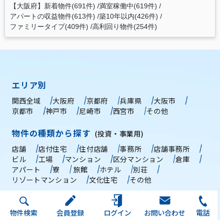
【大阪府】新着物件(691件)
満室稼働中(619件)
アパートの収益物件(613件)
築10年以内(426件)
ファミリータイプ(409件)
高利回り物件(254件)
エリア別
関西全域
大阪府
京都府
兵庫県
大阪市
京都市
神戸市
尼崎市
西宮市
その他
物件の種類から探す
(投資・事業用)
店舗
店付住宅
住付店舗
事務所
店舗事務所
ビル
工場
マンション
区分マンション
倉庫
アパート
寮
旅館
ホテル
別荘
リゾートマンション
文化住宅
その他
おすすめ情報
物件検索
会員登録
ログイン
お問い合わせ
電話
不動産投資入門
大阪の売却相談
融資相談