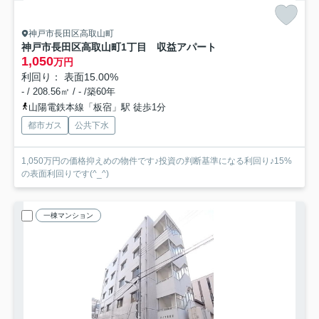
神戸市長田区高取山町
神戸市長田区高取山町1丁目 収益アパート
1,050
万円
利回り： 表面15.00%
- / 208.56㎡ / - /築60年
山陽電鉄本線「板宿」駅 徒歩1分
都市ガス
公共下水
1,050万円の価格抑えめの物件です♪投資の判断基準になる利回り♪15%
の表面利回りです(^_^)
一棟マンション