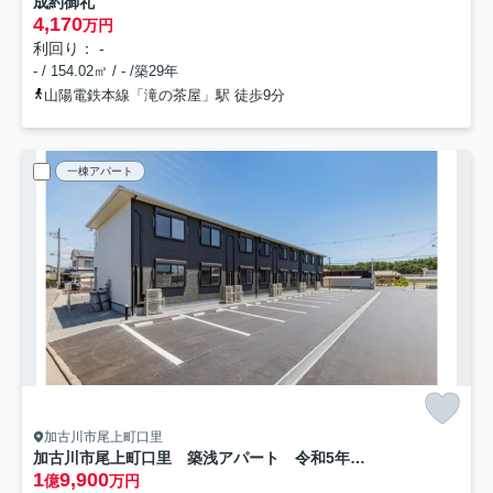
成約御礼
4,170
万円
利回り： -
- / 154.02㎡ / - /築29年
山陽電鉄本線「滝の茶屋」駅 徒歩9分
一棟アパート
加古川市尾上町口里
加古川市尾上町口里 築浅アパート 令和5年築 満室稼働中
1
9,900
億
万円