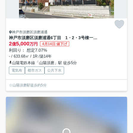
神戸市須磨区須磨浦通
神戸市須磨区須磨浦通6丁目 1・2・3号棟一括売アパート
2
5,000
億
万円
4月14日 値下げ
利回り： 想定7.07%
- / 633.68㎡ / 1R /築14年
山陽電鉄本線「山陽須磨」駅 徒歩5分
電気有
都市ガス
公共下水
☆山陽須磨駅徒歩約5分