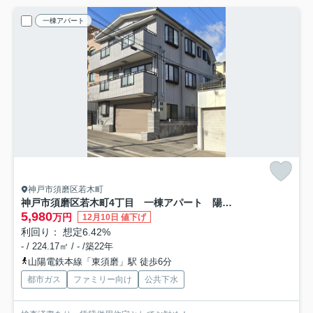
一棟アパート
神戸市須磨区若木町
神戸市須磨区若木町4丁目 一棟アパート 陽当り良好
5,980
万円
12月10日 値下げ
利回り： 想定6.42%
- / 224.17㎡ / - /築22年
山陽電鉄本線「東須磨」駅 徒歩6分
都市ガス
ファミリー向け
公共下水