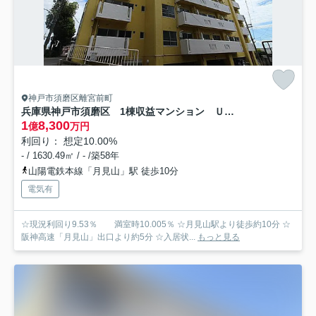
神戸市須磨区離宮前町
兵庫県神戸市須磨区 1棟収益マンション ＵＣ離宮
1
8,300
億
万円
利回り： 想定10.00%
- / 1630.49㎡ / - /築58年
山陽電鉄本線「月見山」駅 徒歩10分
電気有
☆現況利回り9.53％ 満室時10.005％ ☆月見山駅より徒歩約10分 ☆
阪神高速「月見山」出口より約5分 ☆入居状...
もっと見る