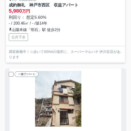
成約御礼 神戸市西区 収益アパート
5,980
万円
利回り： 想定5.60%
- / 200.46㎡ / - /築14年
山陽本線「明石」駅 徒歩2分
公共下水
満室稼働中！☆歩いて404mの場所に、スーパーマルハチ 伊川谷店があ
ります
一棟アパート