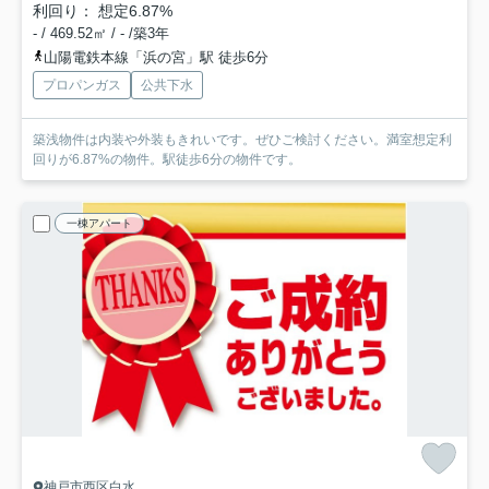
利回り： 想定6.87%
- / 469.52㎡ / - /築3年
山陽電鉄本線「浜の宮」駅 徒歩6分
プロパンガス
公共下水
築浅物件は内装や外装もきれいです。ぜひご検討ください。満室想定利
回りが6.87%の物件。駅徒歩6分の物件です。
一棟アパート
神戸市西区白水