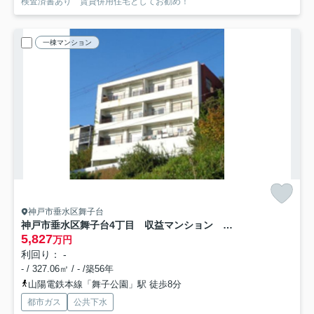
検査済書あり 賃貸併用住宅としてお勧め！
一棟マンション
神戸市垂水区舞子台
神戸市垂水区舞子台4丁目 収益マンション 明石海峡一望
5,827
万円
利回り： -
- / 327.06㎡ / - /築56年
山陽電鉄本線「舞子公園」駅 徒歩8分
都市ガス
公共下水