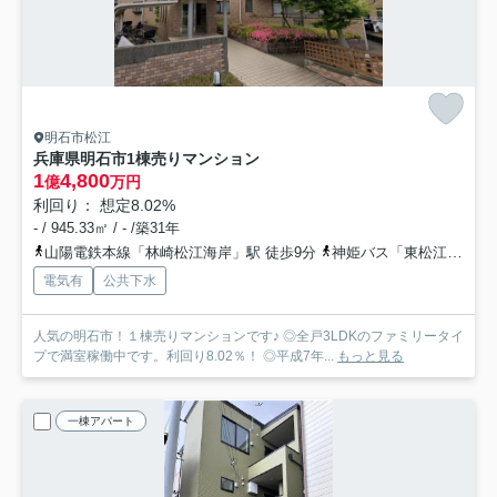
明石市松江
兵庫県明石市1棟売りマンション
1
4,800
億
万円
利回り： 想定8.02%
- / 945.33㎡ / - /築31年
山陽電鉄本線「林崎松江海岸」駅 徒歩9分
神姫バス「東松江（バス）」バス停下車 徒歩3分
電気有
公共下水
人気の明石市！１棟売りマンションです♪ ◎全戸3LDKのファミリータイ
プで満室稼働中です。利回り8.02％！ ◎平成7年...
もっと見る
一棟アパート