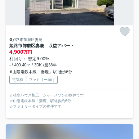
姫路市飾磨区妻鹿
姫路市飾磨区妻鹿 収益アパート
4,900
万円
利回り： 想定9.00%
- / 400.40㎡ / 3DK /築38年
山陽電鉄本線「妻鹿」駅 徒歩6分
電気有
ファミリー向け
☆積水ハウス施工、シャーメゾンの物件です
☆山陽電鉄本線「妻鹿」駅徒歩約6分
☆ファミリータイプの物件です