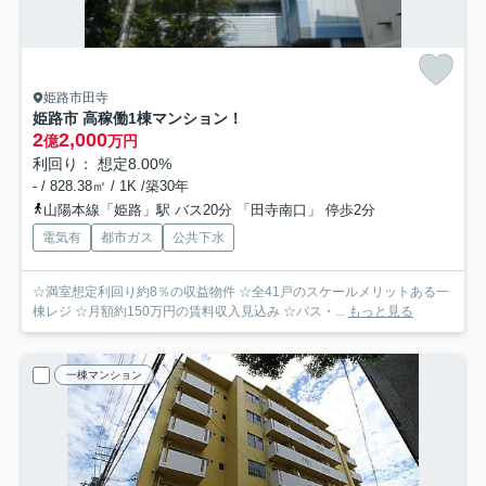
姫路市田寺
姫路市 高稼働1棟マンション！
2
2,000
億
万円
利回り： 想定8.00%
- / 828.38㎡ / 1K /築30年
山陽本線「姫路」駅 バス20分 「田寺南口」 停歩2分
電気有
都市ガス
公共下水
☆満室想定利回り約8％の収益物件 ☆全41戸のスケールメリットある一
棟レジ ☆月額約150万円の賃料収入見込み ☆バス・...
もっと見る
一棟マンション