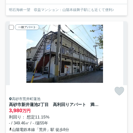
明石海峡一望 収益マンション：山陽本線舞子駅にも近くて便利♪
一棟アパート
高砂市荒井町蓮池
高砂市新井蓮池2丁目 高利回りアパート 満室稼働中
3,980
万円
利回り： 想定11.15%
- / 349.46㎡ / - /築55年
山陽電鉄本線「荒井」駅 徒歩8分