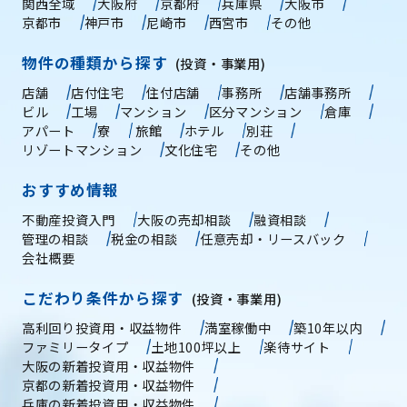
関西全域
大阪府
京都府
兵庫県
大阪市
京都市
神戸市
尼崎市
西宮市
その他
物件の種類から探す
(投資・事業用)
店舗
店付住宅
住付店舗
事務所
店舗事務所
ビル
工場
マンション
区分マンション
倉庫
アパート
寮
旅館
ホテル
別荘
リゾートマンション
文化住宅
その他
おすすめ情報
不動産投資入門
大阪の売却相談
融資相談
管理の相談
税金の相談
任意売却・リースバック
会社概要
こだわり条件から探す
(投資・事業用)
高利回り投資用・収益物件
満室稼働中
築10年以内
ファミリータイプ
土地100坪以上
楽待サイト
大阪の新着投資用・収益物件
京都の新着投資用・収益物件
兵庫の新着投資用・収益物件