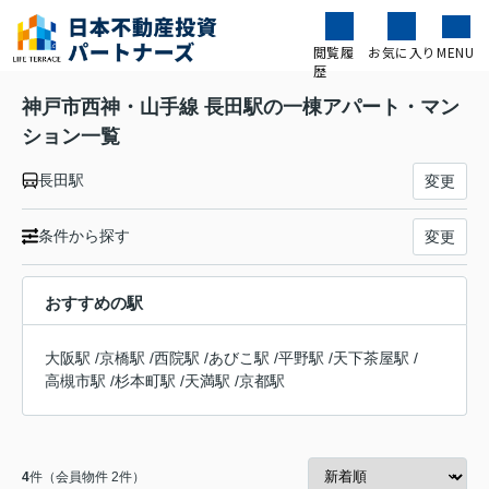
閲覧履
お気に入り
MENU
歴
神戸市西神・山手線 長田駅の一棟アパート・マン
ション一覧
長田駅
変更
条件から探す
変更
おすすめの駅
大阪駅
/
京橋駅
/
西院駅
/
あびこ駅
/
平野駅
/
天下茶屋駅
/
高槻市駅
/
杉本町駅
/
天満駅
/
京都駅
4
件（会員物件 2件）