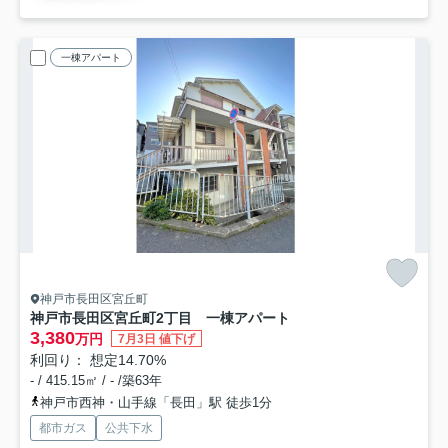
一棟アパート
神戸市長田区宮丘町
神戸市長田区宮丘町2丁目 一棟アパート
3,380
万円
7月3日 値下げ
利回り： 想定14.70%
- / 415.15㎡ / - /築63年
神戸市西神・山手線「長田」駅 徒歩1分
都市ガス
公共下水