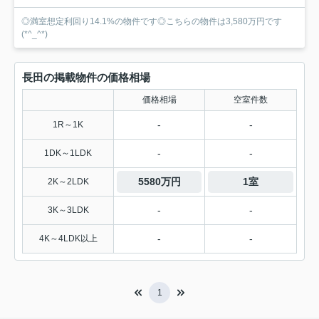
◎満室想定利回り14.1%の物件です◎こちらの物件は3,580万円です
(*^_^*)
長田の掲載物件の価格相場
価格相場
空室件数
-
-
1R～1K
-
-
1DK～1LDK
5580万円
1室
2K～2LDK
-
-
3K～3LDK
-
-
4K～4LDK以上
1