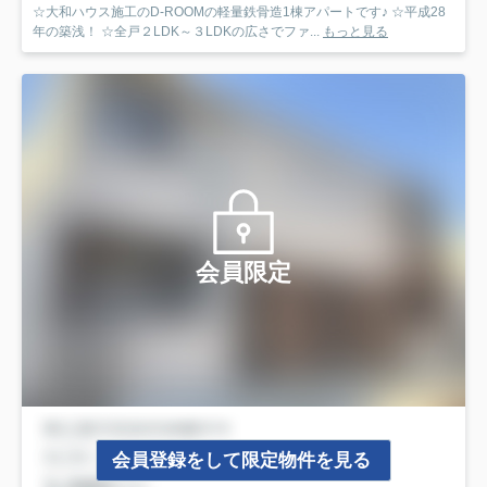
☆大和ハウス施工のD-ROOMの軽量鉄骨造1棟アパートです♪ ☆平成28
年の築浅！ ☆全戸２LDK～３LDKの広さでファ...
もっと見る
会員限定
会員登録をして限定物件を見る