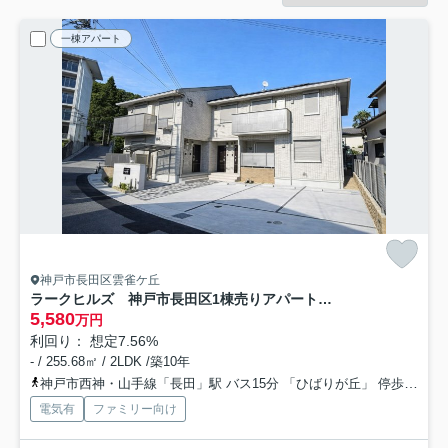
一棟アパート
神戸市長田区雲雀ケ丘
ラークヒルズ 神戸市長田区1棟売りアパート「H29年築」「満室稼働中」
5,580
万円
利回り： 想定7.56%
- / 255.68㎡ / 2LDK /築10年
神戸市西神・山手線「長田」駅 バス15分 「ひばりが丘」 停歩5分
電気有
ファミリー向け