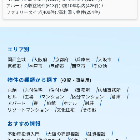
アパートの収益物件(613件)
築10年以内(426件)
ファミリータイプ(409件)
高利回り物件(254件)
エリア別
関西全域
大阪府
京都府
兵庫県
大阪市
京都市
神戸市
尼崎市
西宮市
その他
物件の種類から探す
(投資・事業用)
店舗
店付住宅
住付店舗
事務所
店舗事務所
ビル
工場
マンション
区分マンション
倉庫
アパート
寮
旅館
ホテル
別荘
リゾートマンション
文化住宅
その他
おすすめ情報
不動産投資入門
大阪の売却相談
融資相談