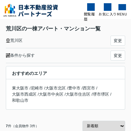
閲覧履
お気に入り
MENU
歴
荒川区の一棟アパート・マンション一覧
荒川区
変更
条件から探す
変更
おすすめのエリア
東大阪市
/
尼崎市
/
大阪市北区
/
豊中市
/
西宮市
/
大阪市西成区
/
大阪市中央区
/
大阪市住吉区
/
堺市堺区
/
和歌山市
7
件（会員物件 3件）