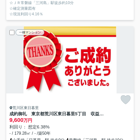
☆ＪＲ常磐線「三河島」駅徒歩約10分
☆確定測量図有
☆現況利回り4.16％
一棟マンション
荒川区東日暮里
成約御礼 東京都荒川区東日暮里5丁目 収益マンション 現況満室稼働中♪
9,600
万円
利回り： 想定6.38%
- / 179.28㎡ / - /築50年