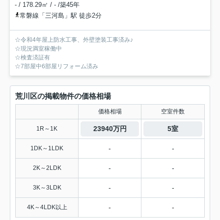
- / 178.29㎡ / - /築45年
常磐線「三河島」駅 徒歩2分
☆令和4年屋上防水工事、外壁塗装工事済み♪
☆現況満室稼働中
☆検査済証有
☆7部屋中6部屋リフォーム済み
荒川区の掲載物件の価格相場
価格相場
空室件数
23940万円
5室
1R～1K
-
-
1DK～1LDK
-
-
2K～2LDK
-
-
3K～3LDK
-
-
4K～4LDK以上