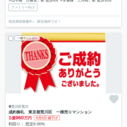
山手線「日暮里」駅 徒歩9分
常磐線「三河島」駅 徒歩10分
ファミリー向け
現況満室稼働中♪ 駅近物件です！
一棟マンション
荒川区荒川
成約御礼 東京都荒川区 一棟売りマンション
1
960
億
万円
9月5日 値下げ
利回り： 想定6.00%