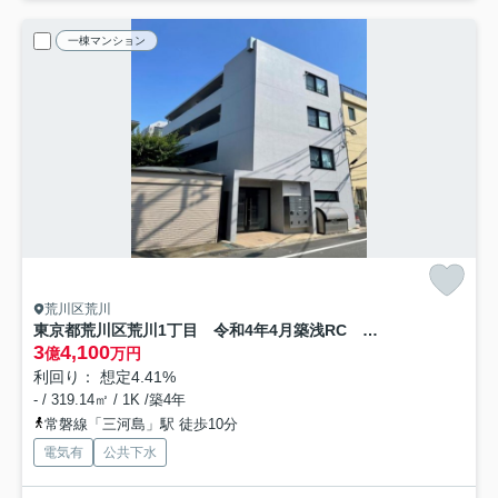
一棟マンション
荒川区荒川
東京都荒川区荒川1丁目 令和4年4月築浅RC 1棟マンション
3
4,100
億
万円
利回り： 想定4.41%
- / 319.14㎡ / 1K /築4年
常磐線「三河島」駅 徒歩10分
電気有
公共下水