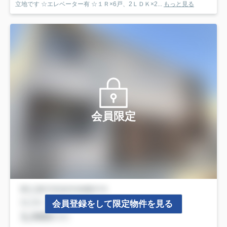
立地です ☆エレベーター有 ☆１Ｒ×6戸、2ＬＤＫ×2...
もっと見る
会員限定
会員登録をして限定物件を見る