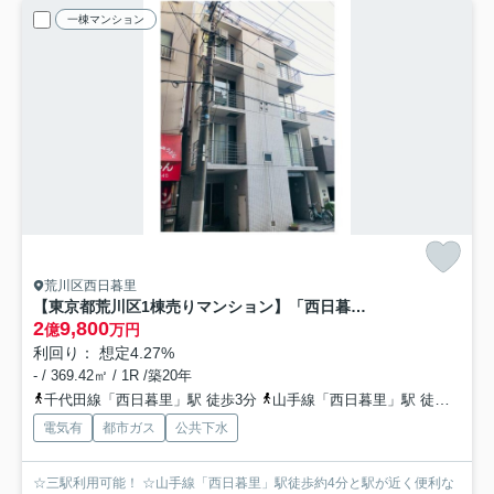
一棟マンション
荒川区西日暮里
【東京都荒川区1棟売りマンション】「西日暮里徒歩3分」「日暮里駅徒歩8分」「平成18年築」
2
9,800
億
万円
利回り： 想定4.27%
- / 369.42㎡ / 1R /築20年
千代田線「西日暮里」駅 徒歩3分
山手線「西日暮里」駅 徒歩4分
電気有
都市ガス
公共下水
☆三駅利用可能！ ☆山手線「西日暮里」駅徒歩約4分と駅が近く便利な