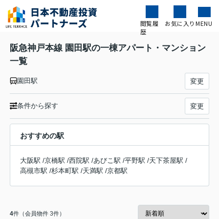
閲覧履
お気に入り
MENU
歴
阪急神戸本線 園田駅の一棟アパート・マンション
一覧
園田駅
変更
条件から探す
変更
おすすめの駅
大阪駅
/
京橋駅
/
西院駅
/
あびこ駅
/
平野駅
/
天下茶屋駅
/
高槻市駅
/
杉本町駅
/
天満駅
/
京都駅
4
件（会員物件 3件）