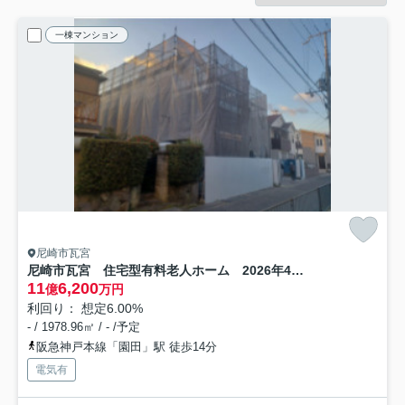
一棟マンション
尼崎市瓦宮
尼崎市瓦宮 住宅型有料老人ホーム 2026年4月完成予定
11
6,200
億
万円
利回り： 想定6.00%
- / 1978.96㎡ / - /予定
阪急神戸本線「園田」駅 徒歩14分
電気有