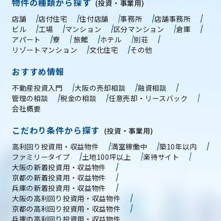
物件の種類から探す
(投資・事業用)
店舗
店付住宅
住付店舗
事務所
店舗事務所
ビル
工場
マンション
区分マンション
倉庫
アパート
寮
旅館
ホテル
別荘
リゾートマンション
文化住宅
その他
おすすめ情報
不動産投資入門
大阪の売却相談
融資相談
管理の相談
税金の相談
任意売却・リースバック
会社概要
こだわり条件から探す
(投資・事業用)
高利回り投資用・収益物件
満室稼働中
築10年以内
ファミリータイプ
土地100坪以上
楽待サイト
大阪の新着投資用・収益物件
京都の新着投資用・収益物件
兵庫の新着投資用・収益物件
大阪の高利回り投資用・収益物件
京都の高利回り投資用・収益物件
兵庫の高利回り投資用・収益物件