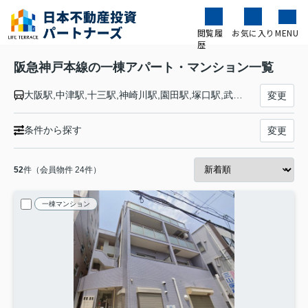
閲覧履
お気に入り
MENU
歴
阪急神戸本線の一棟アパート・マンション一覧
大阪駅,中津駅,十三駅,神崎川駅,園田駅,塚口駅,武庫之荘駅,西宮北口駅,夙川駅,芦屋川駅,岡本駅,御影駅,六甲駅,王子公園駅,春日野道駅,三ノ宮駅
変更
条件から探す
変更
52
件（会員物件 24件）
一棟マンション