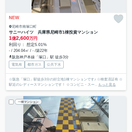
NEW
尼崎市南塚口町
サニーハイツ 兵庫県尼崎市1棟投資マンション
1
2,600
億
万円
利回り： 想定5.01%
- / 204.04㎡ / - /築22年
阪急神戸本線「塚口」駅 徒歩3分
電気有
都市ガス
公共下水
☆阪急「塚口」駅徒歩3分の好立地1棟マンションです♪ ☆検査済証有 ☆
駅近のレディースマンションです！ ☆コンビニ・スー...
もっと見る
一棟マンション