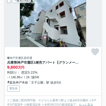
一棟アパート
神戸市灘区原田通
兵庫県神戸市灘区1棟売アパート【グランメール原田通】「灘駅徒歩2分！」「令和3年築」
9,800
万円
利回り： 想定5.22%
- / 146.88㎡ / 1K /築5年
阪急神戸本線「王子公園」駅 徒歩5分
電気有
☆二路線二駅利用可能 ※どちらも最寄り駅より徒歩約5分圏内 ☆6戸
中5戸賃貸中 ☆検査済証有 ☆令和3年2月の築浅収益ア...
もっと見る