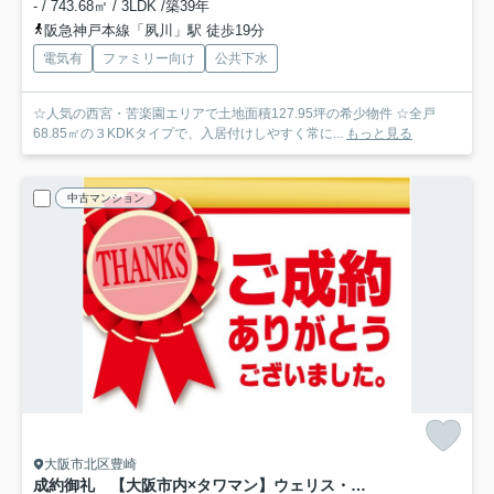
- / 743.68㎡ / 3LDK /築39年
阪急神戸本線「夙川」駅 徒歩19分
電気有
ファミリー向け
公共下水
☆人気の西宮・苦楽園エリアで土地面積127.95坪の希少物件 ☆全戸
68.85㎡の３KDKタイプで、入居付けしやすく常に...
もっと見る
中古マンション
大阪市北区豊崎
成約御礼 【大阪市内×タワマン】ウェリス・ジオ梅田レジデンス「中津駅徒歩3分」「梅田駅徒歩6分」「フルリノベ済」