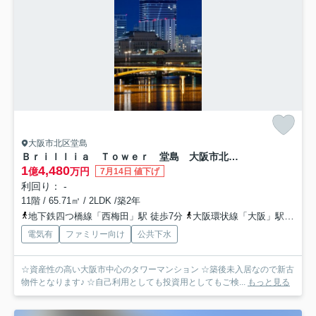
大阪市北区堂島
Ｂｒｉｌｌｉａ Ｔｏｗｅｒ 堂島 大阪市北区の売りタワーマンション
1
4,480
億
万円
7月14日 値下げ
利回り： -
11階 / 65.71㎡ / 2LDK /築2年
地下鉄四つ橋線「西梅田」駅 徒歩7分
大阪環状線「大阪」駅 徒歩10分
電気有
ファミリー向け
公共下水
☆資産性の高い大阪市中心のタワーマンション ☆築後未入居なので新古
物件となります♪ ☆自己利用としても投資用としてもご検...
もっと見る