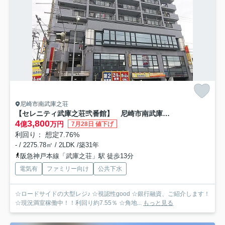
尼崎市南武庫之荘
【セレニティ武庫之荘弐番館】 尼崎市南武庫之荘１棟収益マンション
4
3,800
億
万円
7月28日 値下げ
利回り： 想定7.76%
- / 2275.78㎡ / 2LDK /築31年
阪急神戸本線「武庫之荘」駅 徒歩13分
電気有
ファミリー向け
公共下水
☆ロードサイドの大型レジ♪ ☆視認性good ☆銀行融資、ご紹介します！
☆現況満室稼働中！！利回り約7.55％ ☆角地...
もっと見る