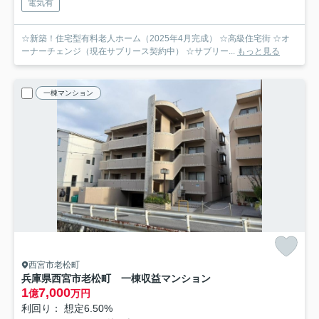
電気有
☆新築！住宅型有料老人ホーム（2025年4月完成） ☆高級住宅街 ☆オ
ーナーチェンジ（現在サブリース契約中） ☆サブリー...
もっと見る
一棟マンション
西宮市老松町
兵庫県西宮市老松町 一棟収益マンション
1
7,000
億
万円
利回り： 想定6.50%