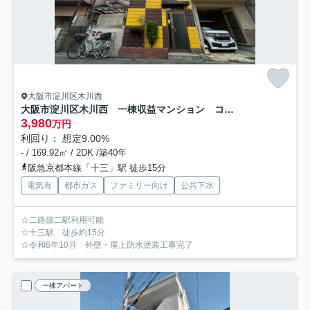
大阪市淀川区木川西
大阪市淀川区木川西 一棟収益マンション コーポ木川
3,980
万円
利回り： 想定9.00%
- / 169.92㎡ / 2DK /築40年
阪急京都本線「十三」駅 徒歩15分
電気有
都市ガス
ファミリー向け
公共下水
☆二路線二駅利用可能
☆十三駅 徒歩約15分
☆令和6年10月 外壁・屋上防水塗装工事完了
一棟アパート