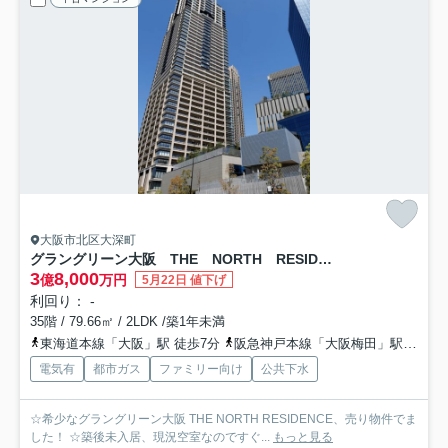
大阪市北区大深町
グラングリーン大阪 THE NORTH RESIDENCE
3
8,000
億
万円
5月22日 値下げ
利回り： -
35階 / 79.66㎡ / 2LDK /築1年未満
東海道本線「大阪」駅 徒歩7分
阪急神戸本線「大阪梅田」駅 徒歩9分
電気有
都市ガス
ファミリー向け
公共下水
☆希少なグラングリーン大阪 THE NORTH RESIDENCE、売り物件でま
した！ ☆築後未入居、現況空室なのですぐ...
もっと見る