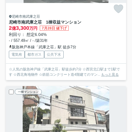
尼崎市南武庫之荘
尼崎市南武庫之荘 1棟収益マンション
2
3,300
億
万円
7月28日 値下げ
利回り： 想定6.04%
- / 557.49㎡ / - /築31年
阪急神戸本線「武庫之荘」駅 徒歩7分
電気有
都市ガス
公共下水
☆人気の阪急神戸線「武庫之荘」駅徒歩約7分 ☆西宮北口駅まで1駅で
す ☆西北角地物件 ☆鉄筋コンクリート造4階建てのマン...
もっと見る
一棟マンション