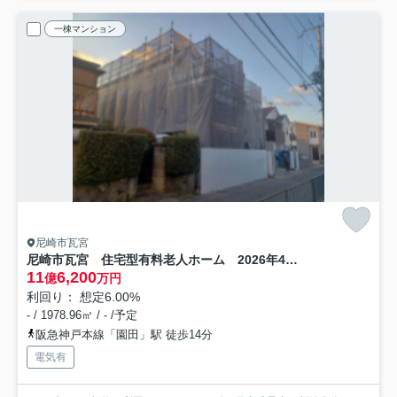
一棟マンション
尼崎市瓦宮
尼崎市瓦宮 住宅型有料老人ホーム 2026年4月完成予定
11
6,200
億
万円
利回り： 想定6.00%
- / 1978.96㎡ / - /予定
阪急神戸本線「園田」駅 徒歩14分
電気有