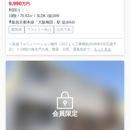
9,990
万円
利回り： -
19階 / 75.63㎡ / 3LDK /築19年
阪急京都本線「大阪梅田」駅 徒歩6分
電気有
ファミリー向け
公共下水
☆新規フルリノベーション物件（3/17より工事開始2026年5月完成予
定） ☆19階の角住戸の為、眺望、日照、通風良好で...
もっと見る
会員限定