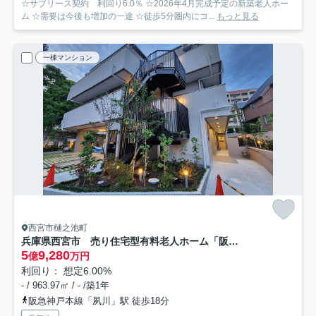
☆サブリース契約 利回り6.0％ ☆2026年4月完成予定の新築老人ホー
ム ☆需要は今後も増加の一途 ☆徒歩5分圏内にコ...
もっと見る
一棟マンション
西宮市樋之池町
兵庫県西宮市 売り住宅型有料老人ホーム「阪急苦楽園口徒歩12分」
5
9,280
億
万円
利回り： 想定6.00%
- / 963.97㎡ / - /築1年
阪急神戸本線「夙川」駅 徒歩18分