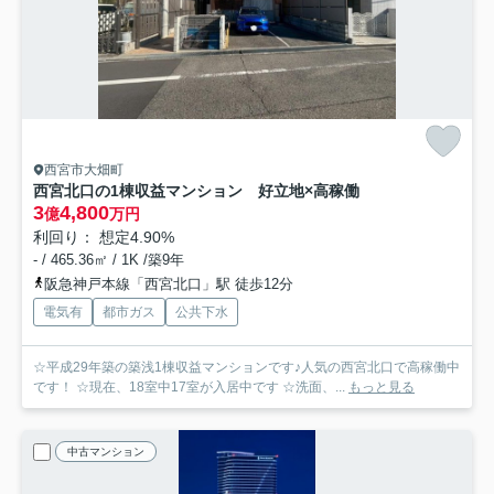
西宮市大畑町
西宮北口の1棟収益マンション 好立地×高稼働
3
4,800
億
万円
利回り： 想定4.90%
- / 465.36㎡ / 1K /築9年
阪急神戸本線「西宮北口」駅 徒歩12分
電気有
都市ガス
公共下水
☆平成29年築の築浅1棟収益マンションです♪人気の西宮北口で高稼働中
です！ ☆現在、18室中17室が入居中です ☆洗面、...
もっと見る
中古マンション