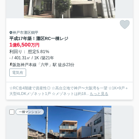
神戸市灘区鶴甲
平成17年築！灘区RC一棟レジ
1
6,500
億
万円
利回り： 想定5.81%
- / 401.31㎡ / 1K /築21年
阪急神戸本線「六甲」駅 徒歩23分
電気有
☆RC造4階建で資産性◎ ☆高台立地で神戸〜大阪湾を一望 ☆1K×9戸＋
大型4LDKメゾネット1戸 ☆メゾネットは約18...
もっと見る
一棟マンション