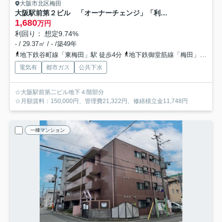
大阪市北区梅田
大阪駅前第２ビル 「オーナーチェンジ」「利回り9.74％」
1,680
万円
利回り： 想定9.74%
- / 29.37㎡ / - /築49年
地下鉄谷町線「東梅田」駅 徒歩4分
地下鉄御堂筋線「梅田」駅 徒歩5分
電気有
都市ガス
公共下水
☆大阪駅前第二ビル地下４階部分
☆月額賃料：150,000円、管理費21,322円、修繕積立金11,748円
一棟マンション