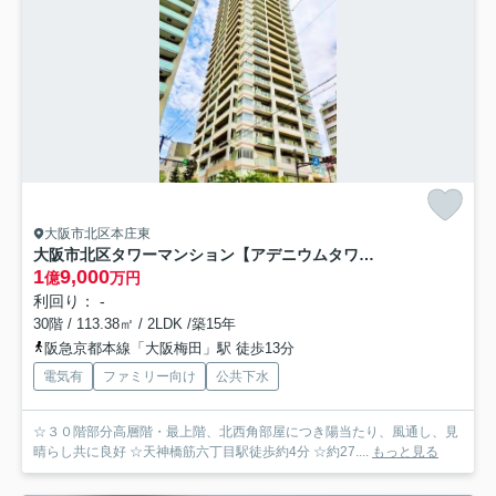
大阪市北区本庄東
大阪市北区タワーマンション【アデニウムタワー梅田イーストスクエア】
1
9,000
億
万円
利回り： -
30階 / 113.38㎡ / 2LDK /築15年
阪急京都本線「大阪梅田」駅 徒歩13分
電気有
ファミリー向け
公共下水
☆３０階部分高層階・最上階、北西角部屋につき陽当たり、風通し、見
晴らし共に良好 ☆天神橋筋六丁目駅徒歩約4分 ☆約27....
もっと見る