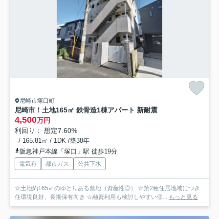
尼崎市塚口町
尼崎市！土地165㎡ 鉄骨造1棟アパート 新耐震
4,500
万円
利回り： 想定7.60%
- / 165.81㎡ / 1DK /築38年
阪急神戸本線「塚口」駅 徒歩19分
電気有
都市ガス
公共下水
☆土地約165㎡のゆとりある敷地（資産性◎） ☆第2種住居地域につき
住環境良好、長期保有向き ☆融資利用も検討しやすい価...
もっと見る