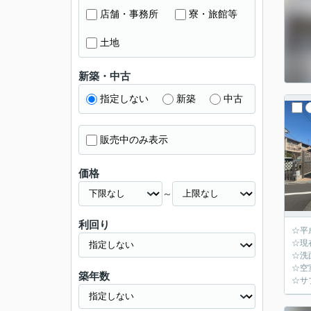
店舗・事務所
寮・旅館等
土地
新築・中古
指定しない
新築
中古
販売中のみ表示
価格
～
利回り
☆平
☆現
☆洗
☆空
築年数
☆サ