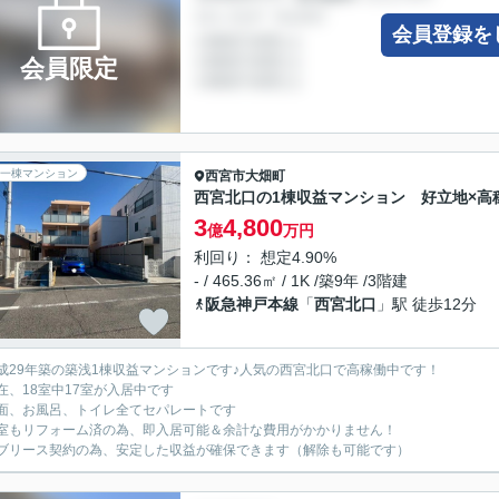
会員登録を
会員限定
一棟マンション
西宮市
大畑町
西宮北口の1棟収益マンション 好立地×高
3
4,800
億
万円
利回り： 想定4.90%
- / 465.36㎡ / 1K /築9年 /3階建
阪急神戸本線
「
西宮北口
」駅 徒歩12分
成29年築の築浅1棟収益マンションです♪人気の西宮北口で高稼働中です！
在、18室中17室が入居中です
面、お風呂、トイレ全てセパレートです
室もリフォーム済の為、即入居可能＆余計な費用がかかりません！
ブリース契約の為、安定した収益が確保できます（解除も可能です）