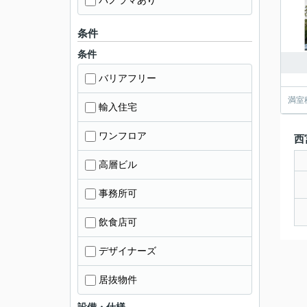
パノラマあり
条件
条件
バリアフリー
満室
輸入住宅
ワンフロア
西
高層ビル
事務所可
飲食店可
デザイナーズ
居抜物件