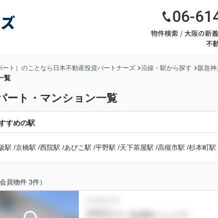
06-61
物件検索
大阪の新
不
パート）のことなら日本不動産投資パートナーズ
沿線・駅から探す
阪急神
一覧
アパート・マンション一覧
すすめの駅
阪駅
/
京橋駅
/
西院駅
/
あびこ駅
/
平野駅
/
天下茶屋駅
/
高槻市駅
/
杉本町駅
会員物件 3件）