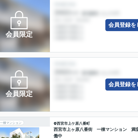
会員登録を
会員限定
会員登録を
会員限定
一棟マンション
西宮市
上ケ原八番町
西宮市上ヶ原八番街 一棟マンション 満
働中