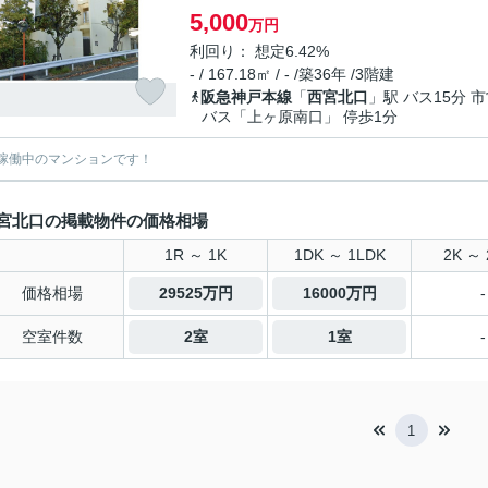
5,000
万円
利回り： 想定6.42%
- / 167.18㎡ / - /築36年 /3階建
阪急神戸本線
「
西宮北口
」駅 バス15分 
バス「上ヶ原南口」 停歩1分
稼働中のマンションです！
宮北口の掲載物件の価格相場
1R ～ 1K
1DK ～ 1LDK
2K ～ 
価格相場
29525万円
16000万円
-
空室件数
2室
1室
-
1