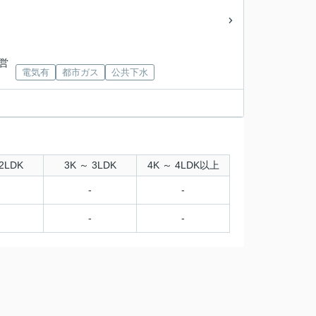
市営
電気有
都市ガス
公共下水
2LDK
3K ～ 3LDK
4K ～ 4LDK以上
-
-
-
-